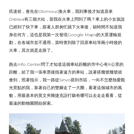
扺達前，會先在Olomouc換火車，我到事後才知道原來
Ostrava有三個大站，當我在火車上問到了嗎？車上的小女孩說
已經到了快下車，跟著人群匆忙跳下火車後，頓時間不知道我
身在何方，這也是我第一次發現Google Maps的大眾運輸規
劃，在各城市並不通用，當時查到除了回原車站等兩小時後的
火車，其次就是走路了。
跑去Info Center問了才知道這個車站距離的市中心有8公里的
距離，給了我一張車票後指著遠方的車站，說著搭幾號幾號就
會到，照著指示，我一路從Sinvo搭到市區，一向不怎麼熱愛觀
光景點的我，靠著自己的雙腳走了一大圈，看著這個城市的風
貌，用最基本的英文夾雜捷克語打聽有哪可以去走走看看，從
最遠的動物園開始探索。