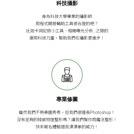
科技攝影
身為科技大學畢業的攝影師
用程式開發輔助工具很合理的吧？
比如卡詞記錄小工具、相機曝光分析...之類的
運用科技力量，幫助我們在攝影更進步！
專業修圖
雖然我們不熟美圖秀秀，但我們很擅長Photoshop！
沒有足夠的錢做物理整形嗎？讓我們幫你用魔法整形！
快來報名體驗還我漂漂拳的威力！