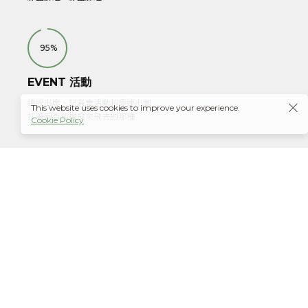
95%
EVENT 活動
總統出席、記者會活動超極速出圖
This website uses cookies to improve your experience.
扛著兩台相機飛來飛去的那種
Cookie Policy
90%
HANDSTAND 倒立
倒立 ㄉㄠˋㄌㄧˋ 【意】用手站著。
85%
CODING 程式