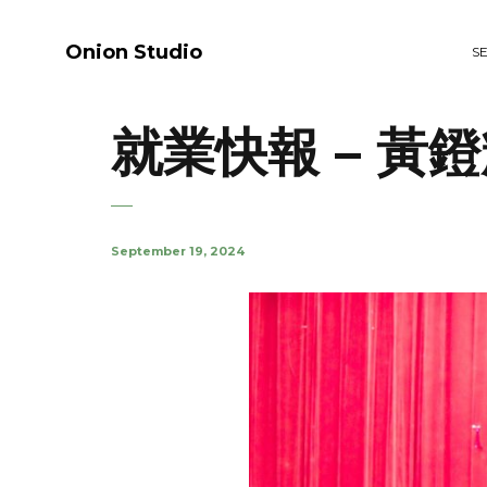
Onion Studio
S
就業快報 – 黃
September 19, 2024