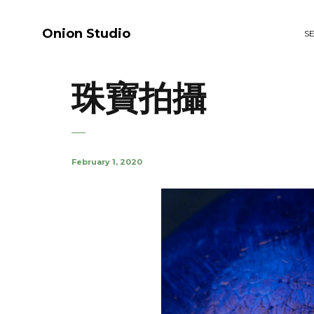
Onion Studio
S
珠寶拍攝
February 1, 2020