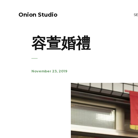
Onion Studio
S
容萱婚禮
November 23, 2019