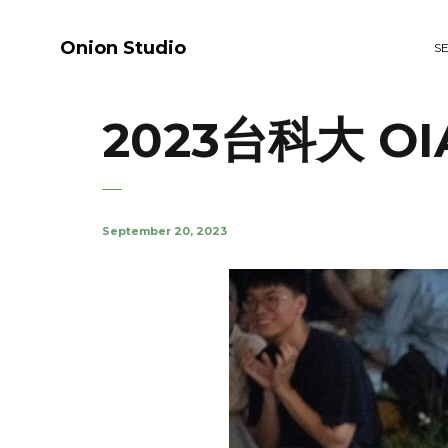
Onion Studio
S
2023台科大 OIA 
September 20, 2023