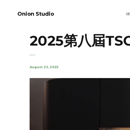
Onion Studio
S
2025第八屆T
August 23, 2025