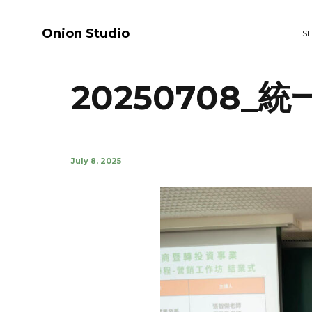
Onion Studio
S
20250708
July 8, 2025