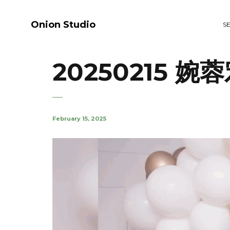
Onion Studio
S
20250215 婉
February 15, 2025