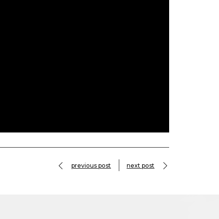
previous post
next post